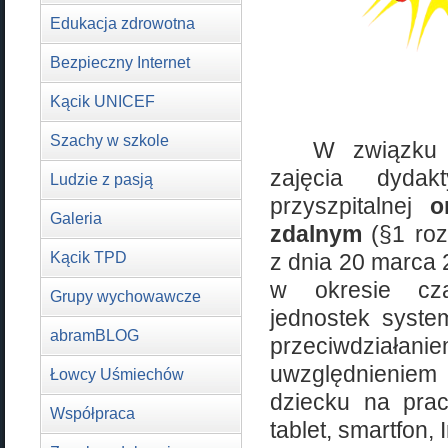
Edukacja zdrowotna
Bezpieczny Internet
Kącik UNICEF
Szachy w szkole
W związku z
zajęcia dyda
Ludzie z pasją
przyszpitalnej
or
Galeria
zdalnym
(§1 roz
Kącik TPD
z dnia 20 marca 
w okresie cza
Grupy wychowawcze
jednostek syste
abramBLOG
przeciwdział
uwzględnieniem 
Łowcy Uśmiechów
dziecku na prac
Współpraca
tablet, smartfon, 